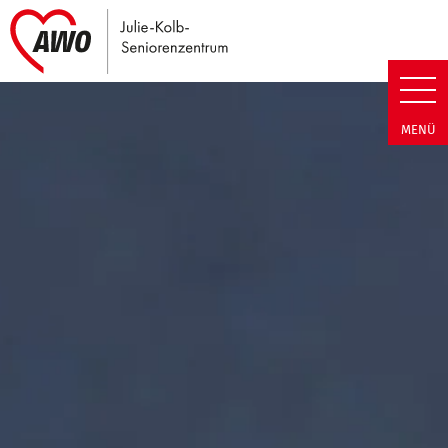
Link zu Home
Julie-Kolb-Seniorenzentrum | T
MENÜ