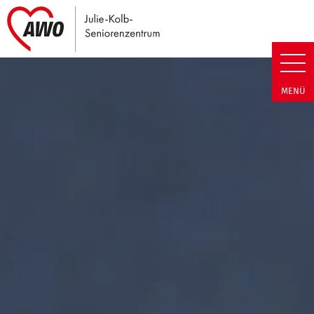
Link zu Home
Julie-Kolb-Seniorenzentrum | T
MENÜ