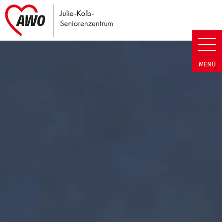
Link zu Home
Julie-Kolb-Seniorenzentrum | T
MENÜ