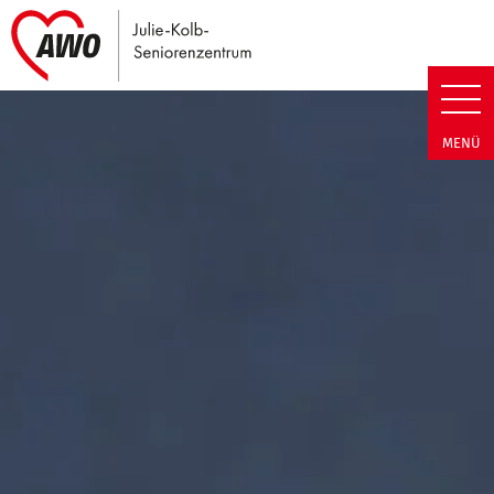
Link zu Home
Julie-Kolb-Seniorenzentrum | T
MENÜ