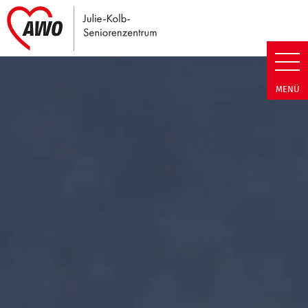
Link zu Home
Julie-Kolb-Seniorenzentrum | T
MENÜ