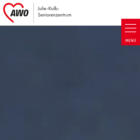
Link zu Home
Julie-Kolb-Seniorenzentrum | T
MENÜ