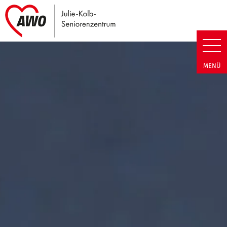
Link zu Home
Julie-Kolb-Seniorenzentrum | T
MENÜ