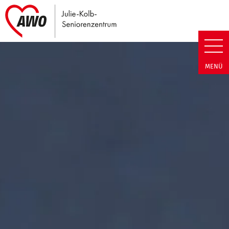
Link zu Home
Julie-Kolb-Seniorenzentrum | T
MENÜ