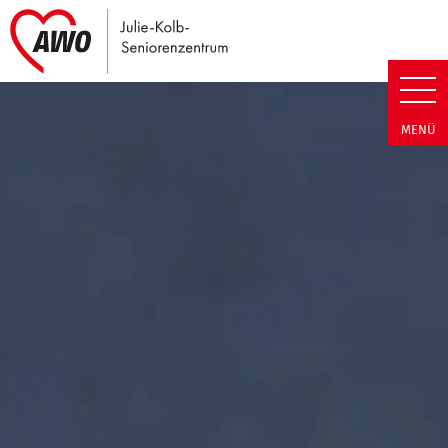
Link zu Home
Julie-Kolb-Seniorenzentrum | T
MENÜ