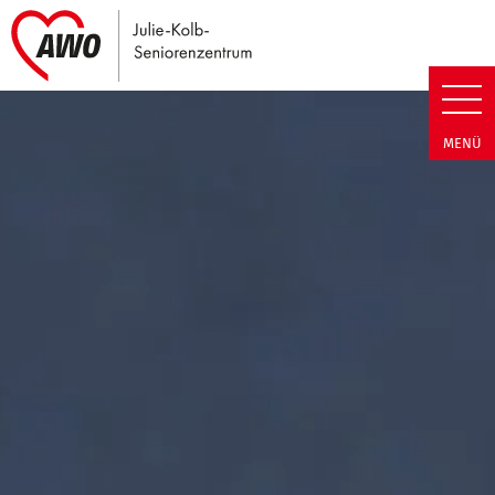
Link zu Home
Julie-Kolb-Seniorenzentrum | T
MENÜ