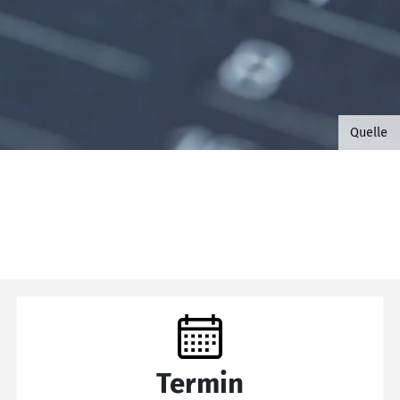
©B.G. 
Quelle
Termin