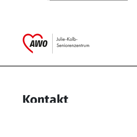
Link zu Home
Service Informati
Kontakt
Julie-Kolb-Seniorenzentrum
Lipper Weg 6
45770 Marl