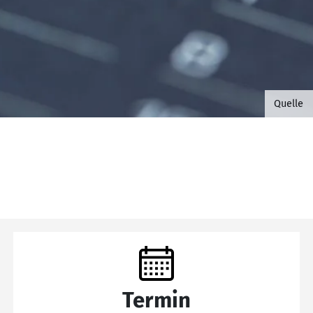
©B.G. 
Quelle
Termin