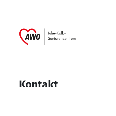
Link zu Home
Service Informati
Kontakt
Julie-Kolb-Seniorenzentrum
Lipper Weg 6
45770 Marl