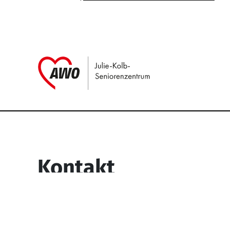
Link zu Home
Service Informati
Kontakt
Julie-Kolb-Seniorenzentrum
Lipper Weg 6
45770 Marl