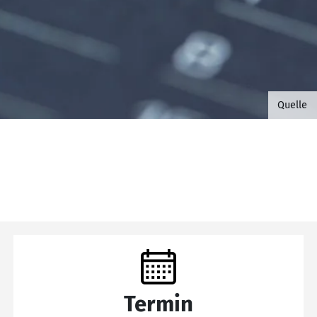
©B.G. 
Quelle
Termin