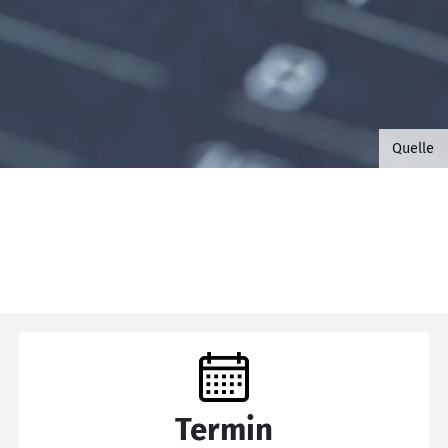
©B.G. 
Quelle
Termin