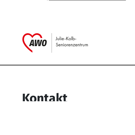
Link zu Home
Service Informati
Kontakt
Julie-Kolb-Seniorenzentrum
Lipper Weg 6
45770 Marl