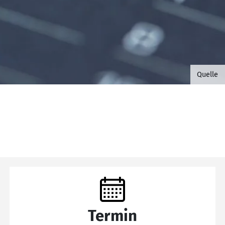
©B.G. 
Quelle
Termin