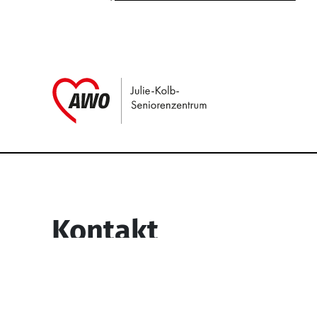
Link zu Home
Service Informati
Kontakt
Julie-Kolb-Seniorenzentrum
Lipper Weg 6
45770 Marl