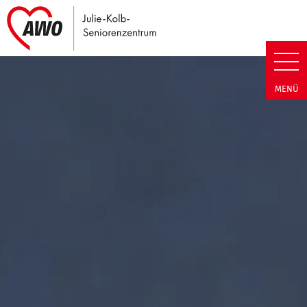
Link zu Home
Julie-Kolb-Seniorenzentrum | T
MENÜ