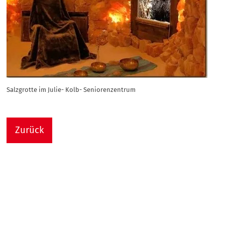
Salzgrotte im Julie- Kolb- Seniorenzentrum
Zurück
Nach
Sie sind hier:
Julie-Kolb-Seniorenzentrum
Termin Detail